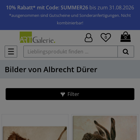
10% Rabatt* mit Code: SUMMER26
bis zum 31.08.2026
*ausgenommen sind Gutscheine und Sonderanfertigungen. Nicht
kombinierbar!
0
0
☰
Bilder von Albrecht Dürer
Filter