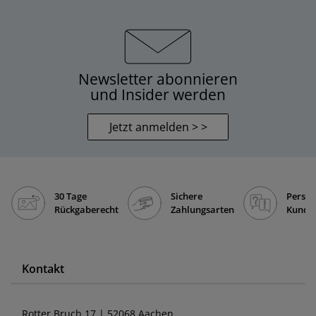
Newsletter abonnieren
und Insider werden
Jetzt anmelden > >
30 Tage
Sichere
Persön
Rückgaberecht
Zahlungsarten
Kunde
Kontakt
Rotter Bruch 17 | 52068 Aachen