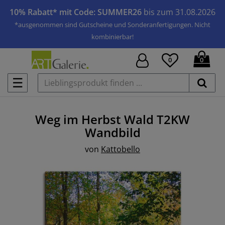
10% Rabatt* mit Code: SUMMER26
bis zum 31.08.2026
*ausgenommen sind Gutscheine und Sonderanfertigungen. Nicht
kombinierbar!
0
0
☰
Weg im Herbst Wald T2KW
Wandbild
von
Kattobello