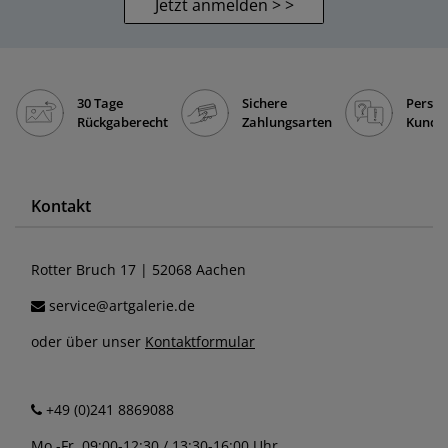
Jetzt anmelden > >
30 Tage
Sichere
Persön
Rückgaberecht
Zahlungsarten
Kunde
Kontakt
Rotter Bruch 17 | 52068 Aachen
service@artgalerie.de
oder über unser
Kontaktformular
+49 (0)241 8869088
Mo.-Fr. 09:00-12:30 / 13:30-16:00 Uhr