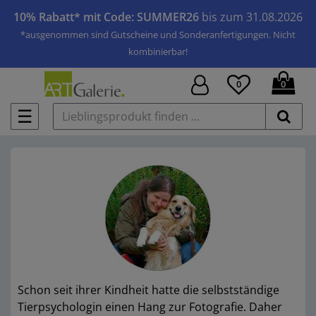
10% Rabatt* mit Code: SUMMER26
bis zum 31.08.2026
*ausgenommen sind Gutscheine und Sonderanfertigungen. Nicht
kombinierbar!
0
0
☰
Schon seit ihrer Kindheit hatte die selbstständige
Tierpsychologin einen Hang zur Fotografie. Daher