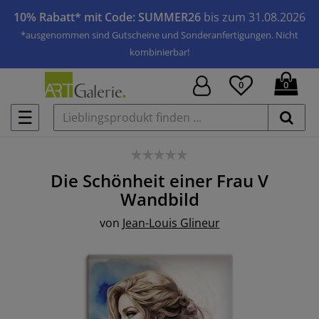
10% Rabatt* mit Code: SUMMER26
bis zum 31.08.2026
*ausgenommen sind Gutscheine und Sonderanfertigungen. Nicht
kombinierbar!
0
0
☰
Die Schönheit einer Frau V
Wandbild
von
Jean-Louis Glineur