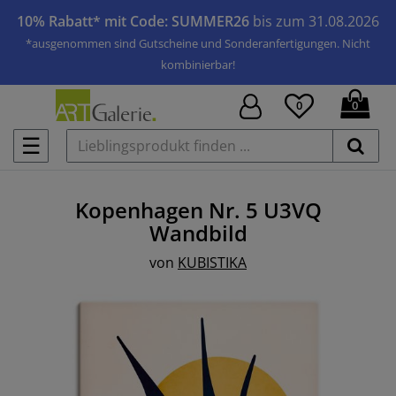
10% Rabatt* mit Code: SUMMER26
bis zum 31.08.2026
*ausgenommen sind Gutscheine und Sonderanfertigungen. Nicht
kombinierbar!
0
0
☰
Kopenhagen Nr. 5 U3VQ
Wandbild
von
KUBISTIKA