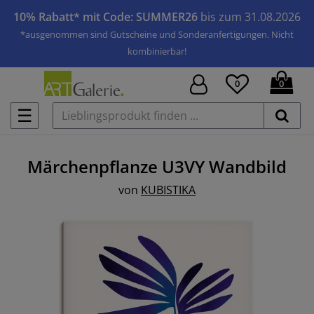
10% Rabatt* mit Code: SUMMER26
bis zum 31.08.2026
*ausgenommen sind Gutscheine und Sonderanfertigungen. Nicht
kombinierbar!
0
0
☰
Märchenpflanze U3VY
Wandbild
von
KUBISTIKA