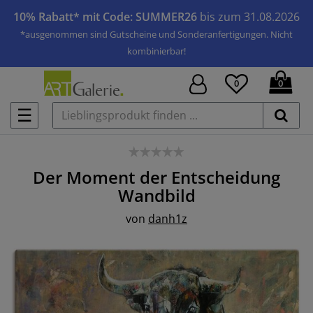
10% Rabatt* mit Code: SUMMER26
bis zum 31.08.2026
*ausgenommen sind Gutscheine und Sonderanfertigungen. Nicht
kombinierbar!
0
0
☰
Der Moment der Entscheidung
Wandbild
von
danh1z