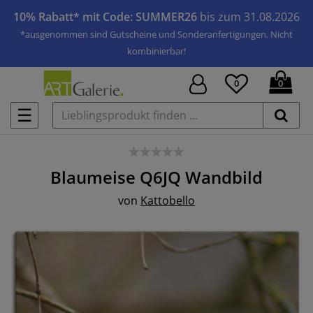
10% Rabatt* mit Code: SUMMER26
bis zum 31.08.2026
*ausgenommen sind Gutscheine und Sonderanfertigungen. Nicht
kombinierbar!
0
0
☰
Blaumeise Q6JQ
Wandbild
von
Kattobello