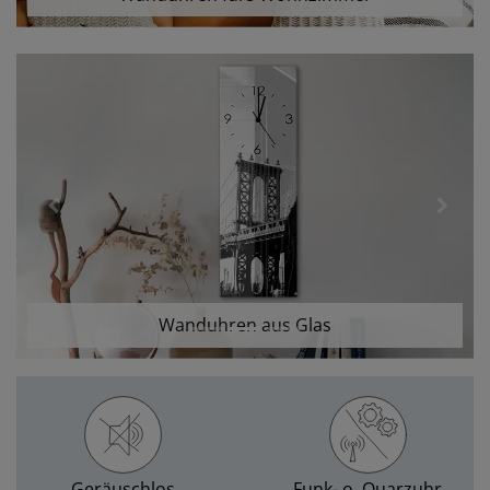
Previous
Next
Wanduhren aus Glas
Geräuschlos
Funk- o. Quarzuhr