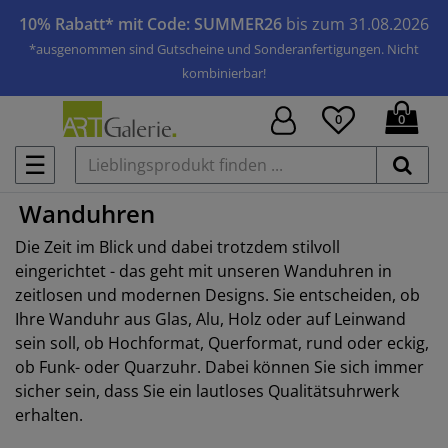
10% Rabatt* mit Code: SUMMER26
bis zum 31.08.2026
*ausgenommen sind Gutscheine und Sonderanfertigungen. Nicht
kombinierbar!
0
0
☰
Wanduhren
Die Zeit im Blick und dabei trotzdem stilvoll
eingerichtet - das geht mit unseren Wanduhren in
zeitlosen und modernen Designs. Sie entscheiden, ob
Ihre Wanduhr aus Glas, Alu, Holz oder auf Leinwand
sein soll, ob Hochformat, Querformat, rund oder eckig,
ob Funk- oder Quarzuhr. Dabei können Sie sich immer
sicher sein, dass Sie ein lautloses Qualitätsuhrwerk
erhalten.