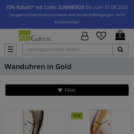
10% Rabatt* mit Code: SUMMER26
bis zum 31.08.2026
*ausgenommen sind Gutscheine und Sonderanfertigungen. Nicht
kombinierbar!
0
0
☰
Wanduhren in Gold
Filter
TOP