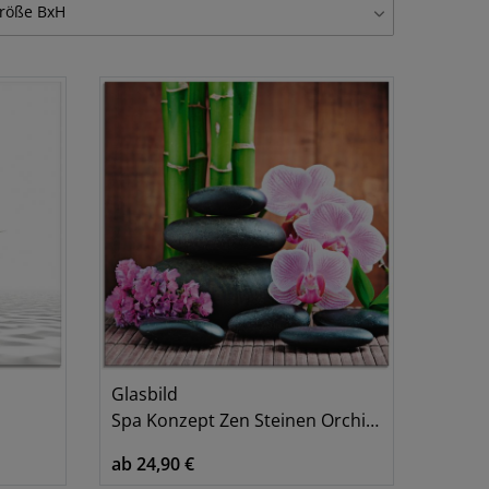
röße BxH
lasbilder, Set
5
tlg. je 20x20 cm
5
tlg. je 30x30 cm
5
tlg. je 40x40 cm
4
0x20 cm
22
0x30 cm
19
0x60 cm
4
0x40 cm
12
5x60 cm
3
0x50 cm
17
0x100 cm
3
Glasbild
0x125 cm
1
Spa Konzept Zen Steinen Orchideen
0x30 cm
15
ab 24,90 €
0x45 cm
10