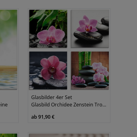
0x80 cm
4
0x60 cm
11
00x50 cm
11
25x50 cm
15
Glasbilder 4er Set
eine
Glasbild Orchidee Zenstein Tropfen Spa Konzept
ab 91,90 €