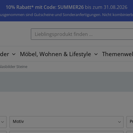
10% Rabatt* mit Code: SUMMER26
bis zum 31.08.2026
usgenommen sind Gutscheine und Sonderanfertigungen. Nicht kombinierb
der
Möbel, Wohnen & Lifestyle
Themenwel
lasbilder Steine
Motiv
P
Blumen
G
3