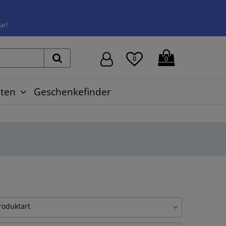
ar!
0
0
ten
Geschenkefinder
roduktart
lasbild
25