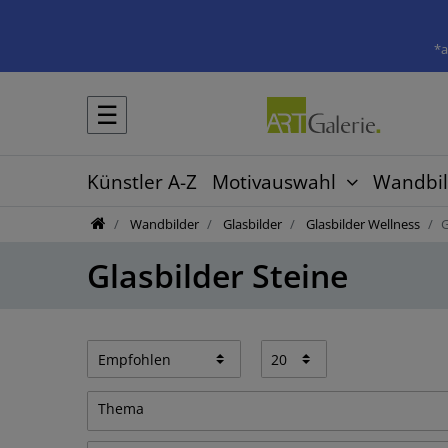
*a
☰
Künstler A-Z
Motivauswahl
Wandbil
Wandbilder
Glasbilder
Glasbilder Wellness
G
Glasbilder Steine
Thema
Blumen & Pflanzen
3