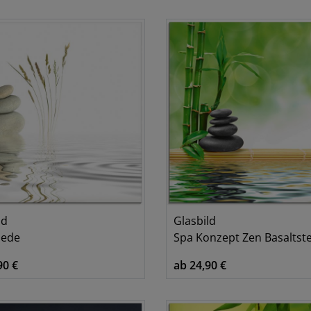
6
8
1
1
ld
Glasbild
iede
Spa Konzept Zen Basaltst
90 €
ab 24,90 €