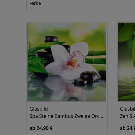
Farbe
Romantik & Erotik
1
Wellness
2
Blau
Creme
Grau
Grün
Pink/Rosa
Weiß
Glasbild
Glasbi
Spa Steine Bambus Zweige Orchidee
Zen Stei
ab 24,90 €
ab 24,