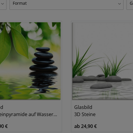
Format
G
Herzen
G
1
Hochformat
4
4
6
Querformat
4
18
mehrteilig
4
5
quadratisch
2
22
3
3
4
4
5
5
ld
Glasbild
5
npyramide auf Wasseroberfläche
3D Steine
6
90 €
ab 24,90 €
6