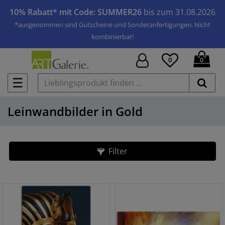
10% Rabatt* mit Code: SUMMER26
bis zum 31.08.2026
*ausgenommen sind Gutscheine und Sonderanfertigungen. Nicht
kombinierbar!
0
0
☰
Leinwandbilder in Gold
Filter