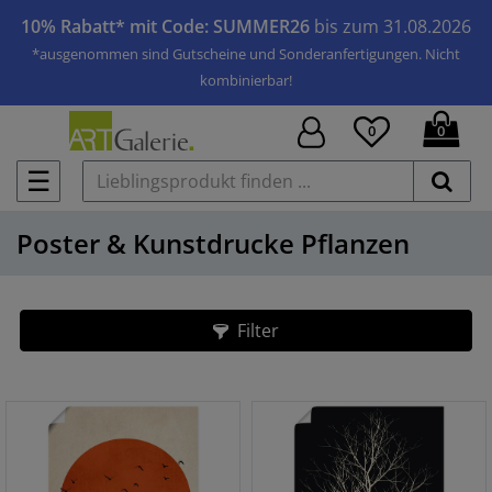
10% Rabatt* mit Code: SUMMER26
bis zum 31.08.2026
*ausgenommen sind Gutscheine und Sonderanfertigungen. Nicht
kombinierbar!
0
0
☰
Poster & Kunstdrucke Pflanzen
Filter