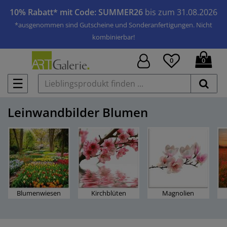
10% Rabatt* mit Code: SUMMER26
bis zum 31.08.2026
*ausgenommen sind Gutscheine und Sonderanfertigungen. Nicht
kombinierbar!
0
0
☰
Leinwandbilder Blumen
Blumenwiesen
Kirchblüten
Magnolien